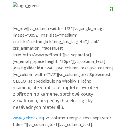
[vc_row][vc_column width=“1/2″][vc_single_image
image=“3092″ img_size=“medium“
onclick=“custom_link“ img_link_target=“_blank“
css_animation=“fadeInLeft“
link=“http://www.paffoni.it“][vc_separator]
[vc_empty_space height=“80px“][vc_column_text]
[easingslider id=“3248″][/vc_column_text][/vc_column]
[vc_column width=“1/2″][vc_column_text]Společnost
GELCO se specializuje na výrobky z litého
ale v nabídce najdete i výrobky
mramoru,
z přírodního kamene, sprchové kouty
z kvalitních, bezpečných a ekologicky
nezávadných materiálů.
www.gelcocz.eu
[/vc_column_text][vc_text_separator
title=““][vc_column_text][/vc_column_text]